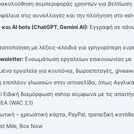
ακολούθηση συμπεριφοράς χρηστών για βελτίωση 
σφάλεια στις συναλλαγές και την πλοήγηση στο es
ς
και AI bots (ChatGPT, Gemini AI)
:
Εγγραφή σε πάνω
ιστοποίηση με λέξεις-κλειδιά για γρηγορότερη ευρ
wsletter:
Ενσωμάτωση εργαλείων επικοινωνίας με 
να εργαλεία για κουπόνια, δωροεπιταγές, giveaw
επιπλέον γλωσσών στην ιστοσελίδα, όπως Αγγλικά,
:
Ειδική διαμόρφωση eshop σύμφωνα με τις απαιτή
ΕΑ (WAC 2.1)
ωτική – χρεωστική κάρτα, PayPal, τραπεζική κατάθε
ast Mile, Box Now