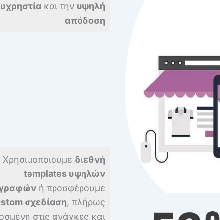
ευχρηστία
και την
υψηλή
απόδοση
Χρησιμοποιούμε
διεθνή
templates υψηλών
αγραφών
ή προσφέρουμε
ustom σχεδίαση
, πλήρως
σμένη στις ανάγκες και